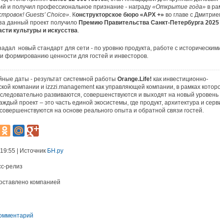
й и получил профессиональное признание - награду
«Открытие года»
в ра
тровок! Guests’ Choice»
. К
онструкторское бюро «АРХ +»
во главе с Дмитрие
за данный проект получило
Премию Правительства Санкт-Петербурга 2025
асти культуры и искусства
.
 задал новый стандарт для сети - по уровню продукта, работе с историческим
и формированию ценности для гостей и инвесторов.
ные даты - результат системной работы
Orange.Life!
как инвестиционно-
кой компании и izzzi.management как управляющей компании, в рамках котор
следовательно развиваются, совершенствуются и выходят на новый уровень
Каждый проект – это часть единой экосистемы, где продукт, архитектура и серв
совершенствуются на основе реального опыта и обратной связи гостей.
 19:55 | Источник
БН.ру
сс-релиз
оставлено компанией
комментарий