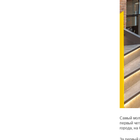
Самый моло
первый чет
города, на
За первый 