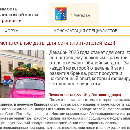
имость
данской области
Магадан
 регион
ФОРУМ
КОНСУЛЬТАЦИЯ СПЕЦИАЛИСТОВ
менательные даты для сети апарт-отелей izzzi!
Декабрь 2025 года станет для сети iz
по-настоящему знаковым: сразу три
отеля отмечают юбилейные даты. За
каждой из которой отдельный этап
развития бренда, рост продукта и
накопленный опыт, который формир
сегодняшнее лицо сети.
Точка отсчета (izzzi 3* у Гостиного двора)
Пятилетие отмечает отель, с которого началась
омплекс в переулке Крылова
стал первым реализованным проектом сети izzz
с которым компания Orange.Life! вышла на рынок апарт-отелей. Расположенн
ре Санкт-Петербурга, рядом с Невским проспектом и Александринским театр
лючевые ориентиры: работу с сильными локациями, продуманную модель апа
кус на устойчивый продукт. Именно здесь были сформированы базовые
и операционные принципы, которые впоследствии легли в основу развития в