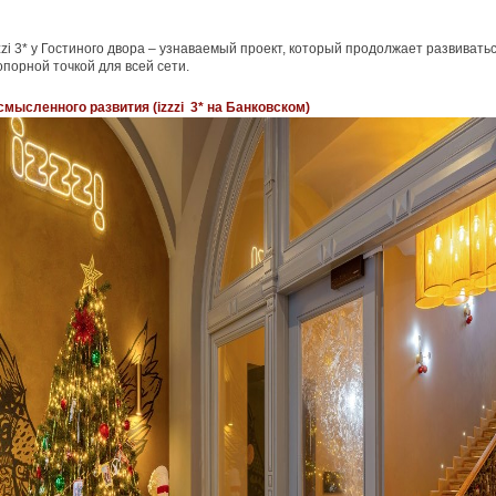
zzi 3* у Гостиного двора – узнаваемый проект, который продолжает развиватьс
опорной точкой для всей сети.
смысленного развития (izzzi 3* на Банковском)