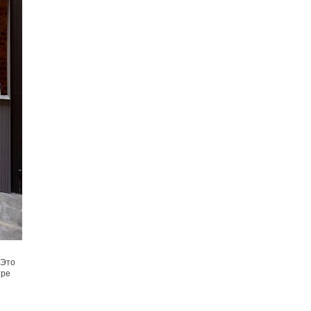
 Это
тре