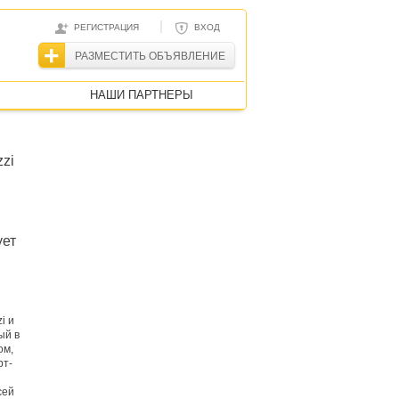
|
РЕГИСТРАЦИЯ
ВХОД
РАЗМЕСТИТЬ ОБЪЯВЛЕНИЕ
НАШИ ПАРТНЕРЫ
zzi
ует
i и
ый в
ом,
рт-
сей