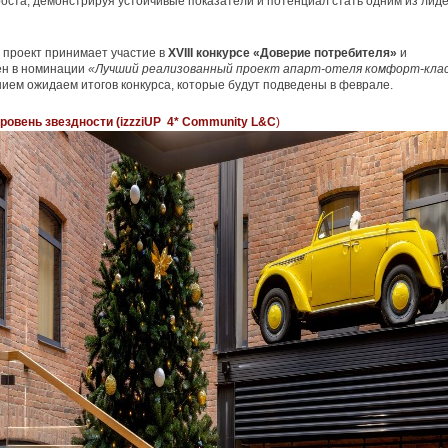
роста, демонстрируя устойчивые показатели и потенциал стать одним из лид
у проект принимает участие в
XVIII конкурсе «Доверие потребителя»
и
ен в номинации
«Лучший реализованный проект апарт-отеля комфорт-кла
ием ожидаем итогов конкурса, которые будут подведены в феврале.
ровень звездности (
izzziUP
4*
Community
L
&
C
)