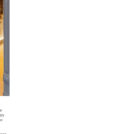
де
уру
 и