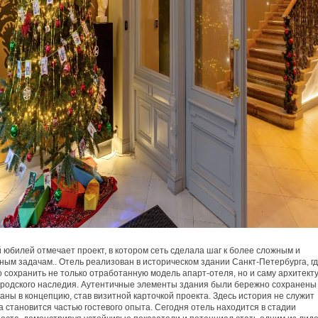
 юбилей отмечает проект, в котором сеть сделала шаг к более сложным и
ным задачам.. Отель реализован в историческом здании Санкт-Петербурга, г
 сохранить не только отработанную модель апарт-отеля, но и саму архитект
городского наследия. Аутентичные элементы здания были бережно сохранены
аны в концепцию, став визитной карточкой проекта. Здесь история не служит
а становится частью гостевого опыта. Сегодня отель находится в стадии