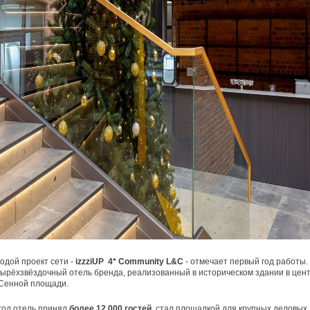
дой проект сети -
izzziUP 4* Community L&C
- отмечает первый год работы.
ырёхзвёздочный отель бренда, реализованный в историческом здании в цен
 Сенной площади.
год отель принял
более 12 000 гостей
, стал площадкой для крупных деловых