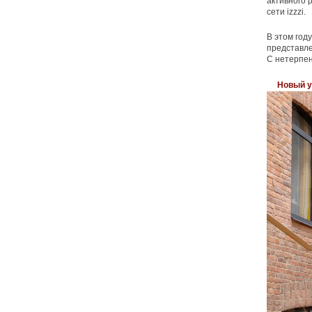
активного 
сети izzzi.
В этом год
представл
С нетерпен
Новый у