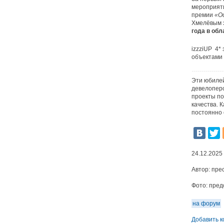
мероприяти
премии
«Ос
Хмелёвым 
года в обл
izzziUP 4*
объектами 
Эти юбилей
девелоперс
проекты по
качества. 
постоянно 
24.12.2025
Автор:
пре
Фото:
пред
на форум
Добавить 