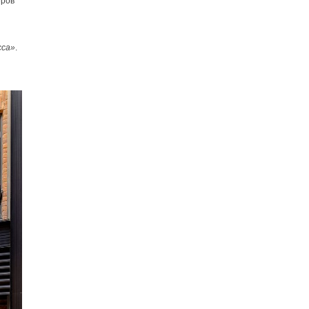
еров
сса»
.