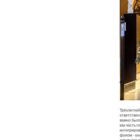
Трёхлетний
ответствен
важно было
как часть 
интегриров
фоном - он