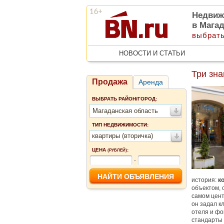
Недвиж
в Мага
выбрать
НОВОСТИ И СТАТЬИ
Три зна
Продажа
Аренда
ВЫБРАТЬ РАЙОН/ГОРОД:
Магаданская область
ТИП НЕДВИЖИМОСТИ:
квартиры (вторичка)
ЦЕНА
:
(РУБЛЕЙ)
-
история:
к
объектом, 
самом цент
он задал к
отеля и фо
стандарты 