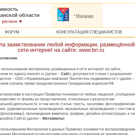
имость
данской области
Магадан
 регион
ФОРУМ
КОНСУЛЬТАЦИЯ СПЕЦИАЛИСТОВ
ла заимствования любой информации, размещённой
сети интернет на сайте: www.bn.ru
положения
 использование материалов, размещенных в сети интернет на сайте,
ном по адресу www.bn.ru (далее –
Сайт
), допускается только c разрешения
дателя – ООО «Управляющая компания “Бюллетень недвижимости”» (далее 
нием случаев, прямо предусмотренных Гражданским кодексом РФ.
Материалами в настоящих Правилах понимаются любые сведения, сообщения
зависимо от формы их представления, отнесенные к результатам
альной деятельности, в том числе статьи, тексты, заголовки, фотографически
ия, аудиовизуальные произведения, музыкальные произведения с текстом и
 (фонограммы), произведения живописи, графики, дизайна (иллюстрации, а та
изайна Сайта) (далее –
Материалы
).
спользованием Материалов в данных Правилах понимается воспроизведение
нение Материалов путем продажи или иного отчуждения их экземпляров;