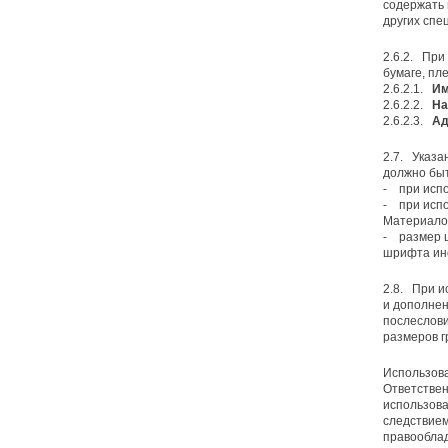
содержать 
других спе
2.6.2. При
бумаге, плен
2.6.2.1.
Им
2.6.2.2.
На
2.6.2.3.
Ад
2.7. Указа
должно бы
- при исп
- при испо
Материало
- размер 
шрифта ино
2.8. При и
и дополнен
послеслови
размеров г
Использова
Ответствен
использова
следствием
правооблад