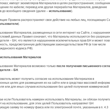
показ; импорт экземпляров Материалов в целях распространения; сообщени
щение по кабелю; перевод или другая переработка Материалов, доведение
 до всеобщего сведения (далее –
использование
).
оящие Правила распространяют свое действие на любых лиц, посещающих С
ользователи
).
ьзование Материалов, размещенных в сети интернет на Сайте, с нарушение
условий данных Правил означает, что Материалы используются без разреше
ателя – БН, что является нарушением исключительных прав БН и может пов
ность, предусмотренную действующим законодательством РФ (в том числе
ажданского кодекса РФ).
я использования Материалов
льзование Материалов возможно только
после получения письменного согл
дателя – БН
.
ователь может получить согласие на использование Материалов в
нных целях для размещения их на сайте или в средствах массовой информ
ля или для иных случаев использования без целей получения коммерческой
чае если Пользователь намерен использовать Материалы, он обязан получит
Н на использование, для этих целей Пользователь направляет БН
ующую заявку по номеру факса или по электронной почте, указанным в п. 4.3