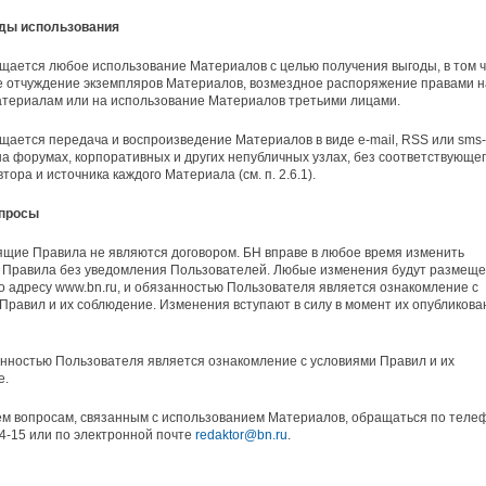
иды использования
щается любое использование Материалов с целью получения выгоды, в том 
 отчуждение экземпляров Материалов, возмездное распоряжение правами н
атериалам или на использование Материалов третьими лицами.
щается передача и воспроизведение Материалов в виде e-mail, RSS или sms-
на форумах, корпоративных и других непубличных узлах, без соответствующе
тора и источника каждого Материала (см. п. 2.6.1).
опросы
ящие Правила не являются договором. БН вправе в любое время изменить
 Правила без уведомления Пользователей. Любые изменения будут размещ
о адресу www.bn.ru, и обязанностью Пользователя является ознакомление с
Правил и их соблюдение. Изменения вступают в силу в момент их опубликова
нностью Пользователя является ознакомление с условиями Правил и их
е.
ем вопросам, связанным с использованием Материалов, обращаться по теле
04-15 или по электронной почте
redaktor@bn.ru
.