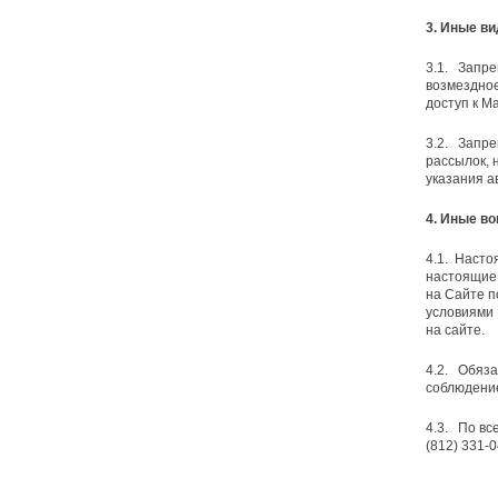
3. Иные в
3.1. Запре
возмездное
доступ к М
3.2. Запре
рассылок, 
указания ав
4. Иные в
4.1. Насто
настоящие
на Сайте п
условиями 
на сайте.
4.2. Обяза
соблюдени
4.3. По вс
(812) 331-