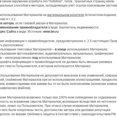
в своем окружении атрибута rel="nofollow", тегов
, транзитных страниц и/или
циальных способов и методов, затрудняющих учет ссылок поисковыми систем
 использовании Материалов на
материальном носителе
(в печатном издании,
ке и т. п.):
я автора
, если таковой указан в Материалах.
именование правообладателя
в виде: Бюллетень недвижимости.
рес Сайта
в виде: Источник:
www
.
bn
.
ru
ние информации о правообладателе, предусмотренное п. 2.5 настоящих Прав
ть расположено:
ользовании текстовых Материалов –
в конце
используемого Материала;
льзовании фотографических, аудиовизуальных, музыкальных, графических
в – непосредственно
под
используемым Материалом;
шрифта информации о правообладателе не должен быть меньше размера
го текста Пользователя, в котором используется Материал.
спользовании Материалов не допускается внесение в них изменений, сокращ
ий, снабжение Материалов при их использовании иллюстрациями, предисло
ем, комментариями или какими бы то ни было пояснениями (исключая измен
рафических файлов).
ние Материалов возможно только при 100%-ном соблюдении их содержания.
ность за искажение смысла Материалов, возникшее вследствие их неточного
ния, лежит на Пользователе. При этом в случае искажения Материалов,
 чего были опорочены честь, достоинство автора или деловая репутация
ателя, он вправе требовать защиты в соответствии с законодательством РФ.