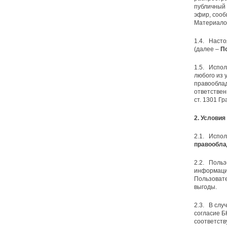
публичный 
эфир, сооб
Материалов
1.4. Наст
(далее –
П
1.5. Испол
любого из 
правооблад
ответствен
ст. 1301 Гр
2. Услови
2.1. Испо
правообла
2.2. Польз
информацио
Пользовате
выгоды.
2.3. В слу
согласие Б
соответств