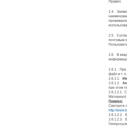
Правил.
2.4. Заяв
наименован
проживания
использова
2.5. Согла
почтовым о
Пользовате
2.6. В каж
информаци
2.6.1. При
файл и т. п.
2.6.1.1.
Им
2.6.1.2.
Ак
при этом т
2.6.1.2.1.
Материал)
Пример:
Смотрите о
http://www.
2.6.1.2.2. 
2.6.1.2.3.
Гиперссылк