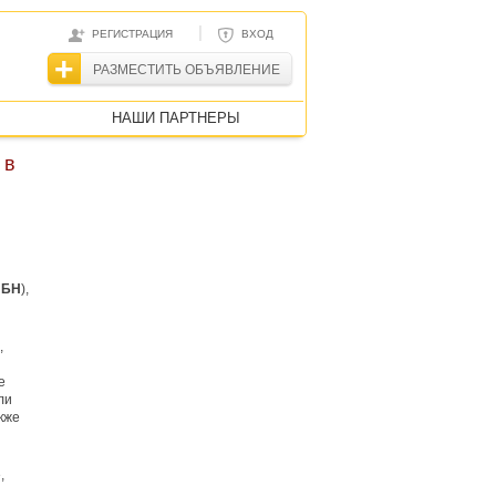
|
РЕГИСТРАЦИЯ
ВХОД
РАЗМЕСТИТЬ ОБЪЯВЛЕНИЕ
НАШИ ПАРТНЕРЫ
 в
–
БН
),
,
е
ли
кже
,