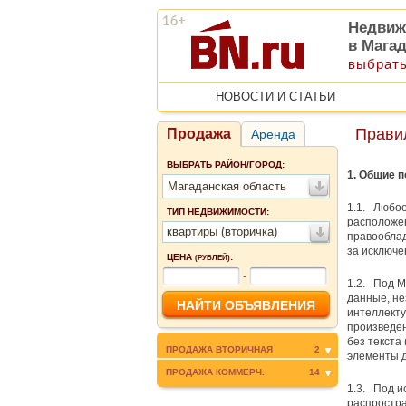
Недвиж
в Мага
выбрать
НОВОСТИ И СТАТЬИ
Прави
Продажа
Аренда
ВЫБРАТЬ РАЙОН/ГОРОД:
1. Общие 
Магаданская область
1.1. Любое
ТИП НЕДВИЖИМОСТИ:
расположен
квартиры (вторичка)
правообла
за исключе
ЦЕНА
:
(РУБЛЕЙ)
-
1.2. Под 
данные, не
интеллекту
произведен
без текста
ПРОДАЖА ВТОРИЧНАЯ
2
элементы д
ПРОДАЖА КОММЕРЧ.
14
1.3. Под и
распростра