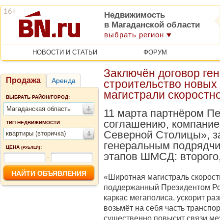
Недвижимость
в Магаданской области
выбрать регион
НОВОСТИ И СТАТЬИ
ФОРУМ
Заключён договор ген
Продажа
Аренда
строительство новых
магистрали скоростн
ВЫБРАТЬ РАЙОН/ГОРОД:
Магаданская область
11 марта партнёром Пе
соглашению, компание
ТИП НЕДВИЖИМОСТИ:
Северной Столицы», з
квартиры (вторичка)
генеральным подрядчи
ЦЕНА
:
(РУБЛЕЙ)
этапов ШМСД: второго, 
-
«Широтная магистраль скорост
поддержанный Президентом Ро
каркас мегаполиса, ускорит ра
возьмёт на себя часть транспо
существенно повысит связи ме